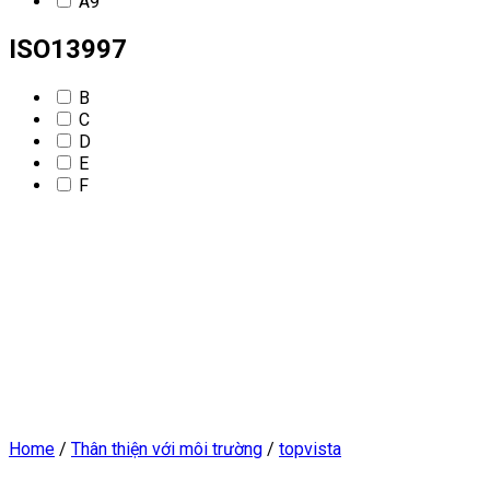
A9
ISO13997
B
C
D
E
F
Home
/
Thân thiện với môi trường
/
topvista