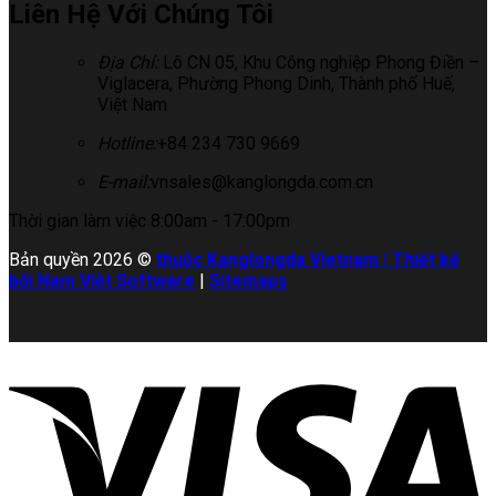
Liên Hệ Với Chúng Tôi
Địa Chỉ:
Lô CN 05, Khu Công nghiệp Phong Điền –
Viglacera, Phường Phong Dinh, Thành phố Huế,
Việt Nam
Hotline:
+84 234 730 9669
E-mail:
vnsales@kanglongda.com.cn
Thời gian làm việc 8:00am - 17:00pm
Bản quyền 2026 ©
thuộc Kanglongda Vietnam | Thiết kế
bởi Nam Việt Software
|
Sitemaps