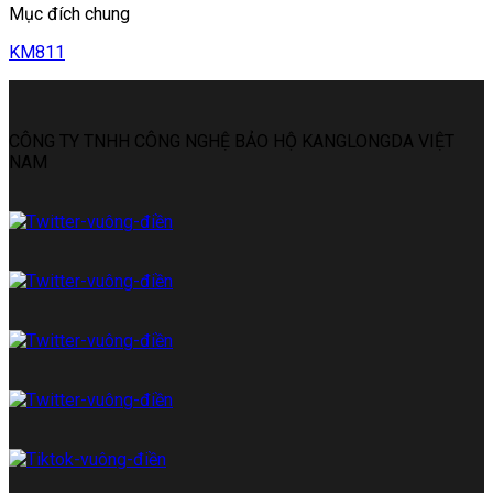
Mục đích chung
KM811
CÔNG TY TNHH CÔNG NGHỆ BẢO HỘ KANGLONGDA VIỆT
NAM