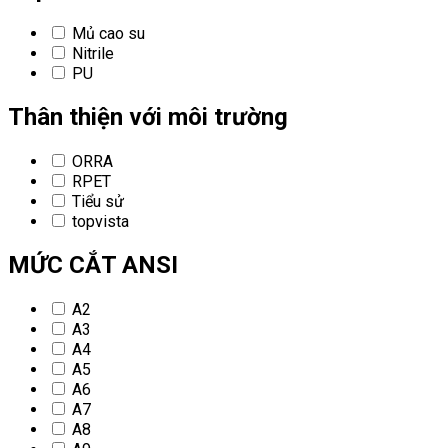
Mủ cao su
Nitrile
PU
Thân thiện với môi trường
ORRA
RPET
Tiểu sử
topvista
MỨC CẮT ANSI
A2
A3
A4
A5
A6
A7
A8