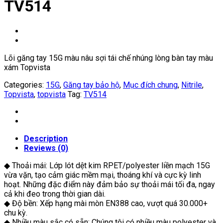
TV514
Lõi găng tay 15G màu nâu sợi tái chế nhúng lòng bàn tay màu
xám Topvista
Categories:
15G
,
Găng tay bảo hộ
,
Mục đích chung
,
Nitrile
,
Topvista
,
topvista
Tag:
TV514
Description
Reviews (0)
◆ Thoải mái: Lớp lót dệt kim RPET/polyester liền mạch 15G
vừa vặn, tạo cảm giác mềm mại, thoáng khí và cực kỳ linh
hoạt. Những đặc điểm này đảm bảo sự thoải mái tối đa, ngay
cả khi đeo trong thời gian dài.
◆ Độ bền: Xếp hạng mài mòn EN388 cao, vượt quá 30.000+
chu kỳ.
◆ Nhiều màu sắc có sẵn: Chúng tôi có nhiều màu polyester và