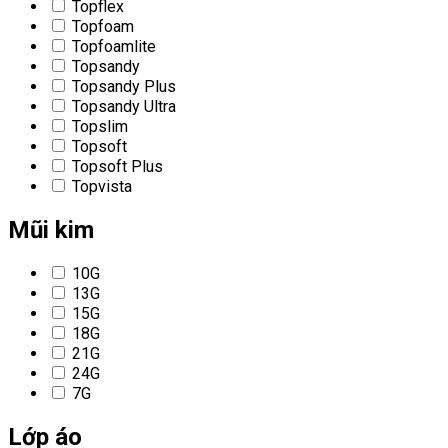
Topflex
Topfoam
Topfoamlite
Topsandy
Topsandy Plus
Topsandy Ultra
Topslim
Topsoft
Topsoft Plus
Topvista
Mũi kim
10G
13G
15G
18G
21G
24G
7G
Lớp áo