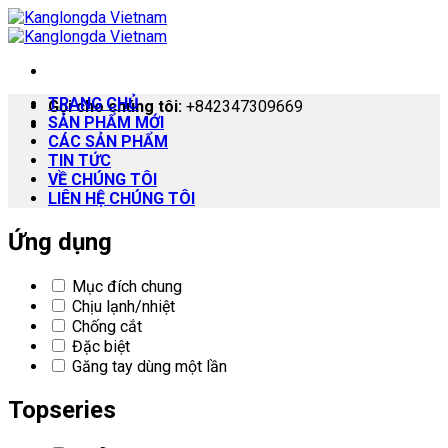
Skip
to
content
TRANG CHỦ
Gọi cho chúng tôi:
+842347309669
SẢN PHẨM MỚI
CÁC SẢN PHẨM
TIN TỨC
VỀ CHÚNG TÔI
LIÊN HỆ CHÚNG TÔI
Ứng dụng
Mục đích chung
Chịu lạnh/nhiệt
Chống cắt
Đặc biệt
Găng tay dùng một lần
Topseries