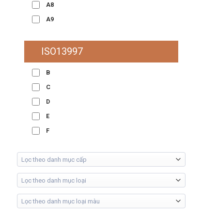
A8
A9
ISO13997
B
C
D
E
F