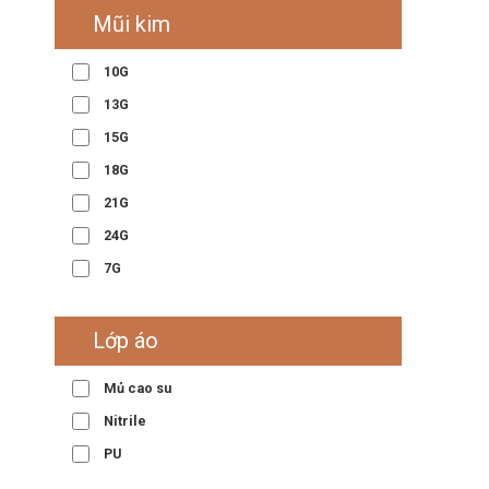
Mũi kim
10G
13G
15G
18G
21G
24G
7G
Lớp áo
Mủ cao su
Nitrile
PU