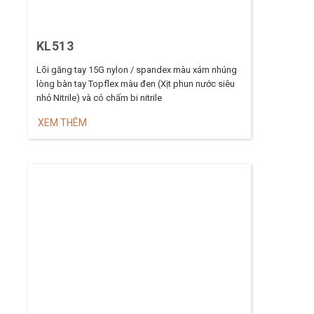
KL513
Lõi găng tay 15G nylon / spandex màu xám nhúng
lòng bàn tay Topflex màu đen (Xịt phun nước siêu
nhỏ Nitrile) và có chấm bi nitrile
XEM THÊM