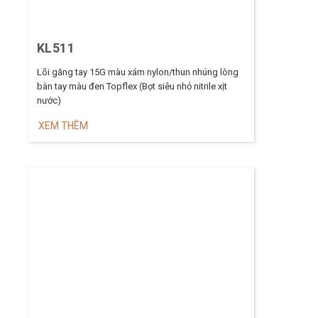
KL511
Lõi găng tay 15G màu xám nylon/thun nhúng lòng
bàn tay màu đen Topflex (Bọt siêu nhỏ nitrile xịt
nước)
XEM THÊM