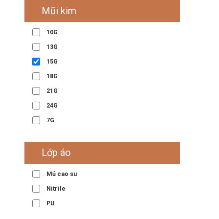
Mũi kim
10G
13G
15G
18G
21G
24G
7G
Lớp áo
Mủ cao su
Nitrile
PU