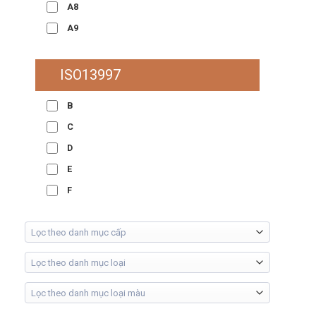
A8
A9
ISO13997
B
C
D
E
F