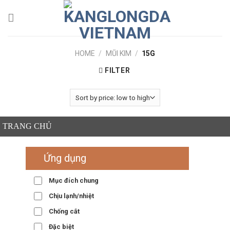
Skip
to
content
HOME
/
MŨI KIM
/
15G
FILTER
TRANG CHỦ
Ứng dụng
Mục đích chung
Chịu lạnh/nhiệt
Chống cắt
Đặc biệt