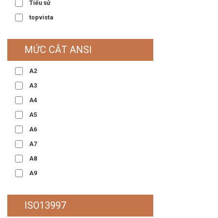
Tiểu sử
topvista
MỨC CẮT ANSI
A2
A3
A4
A5
A6
A7
A8
A9
ISO13997