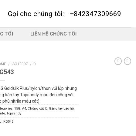
Gọi cho chúng tôi:
+842347309669
G TÔI
LIÊN HỆ CHÚNG TÔI
OME
/
ISO13997
/
D
G543
G Goldsilk Plus/nylon/thun với lớp nhúng
ng bàn tay Topsandy màu đen cộng với
p phủ nitrile màu cát)
tegories:
15G
,
A4
,
Chống cắt
,
D
,
Găng tay bảo hộ
,
rile
,
Topsandy
g:
KG543