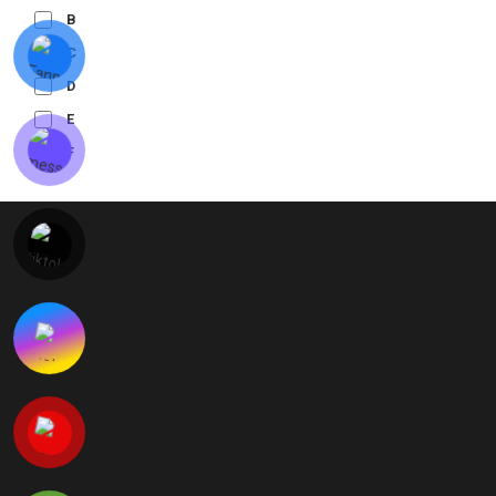
B
C
D
E
F