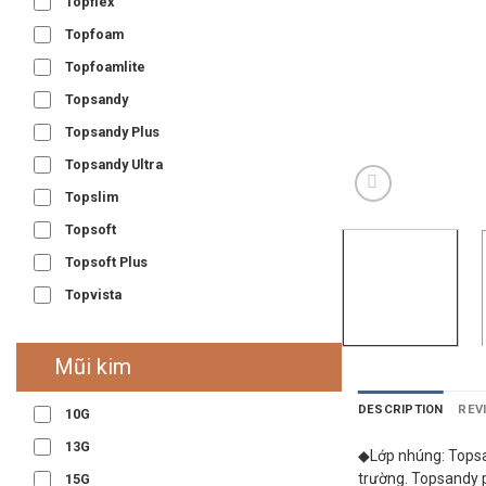
Topflex
Topfoam
Topfoamlite
Topsandy
Topsandy Plus
Topsandy Ultra
Topslim
Topsoft
Topsoft Plus
Topvista
Mũi kim
DESCRIPTION
REV
10G
13G
◆Lớp nhúng: Topsand
trường. Topsandy pl
15G