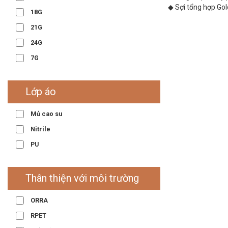
◆ Sợi tổng hợp Gol
18G
21G
24G
7G
Lớp áo
Mủ cao su
Nitrile
PU
Thân thiện với môi trường
ORRA
RPET