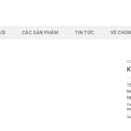
ỚI
CÁC SẢN PHẨM
TIN TỨC
VỀ CHÚN
H
K
15
lò
lớ
Ca
Nit
Ta