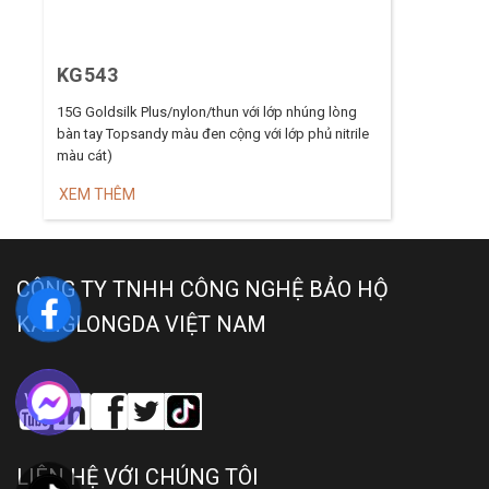
KG543
15G Goldsilk Plus/nylon/thun với lớp nhúng lòng
bàn tay Topsandy màu đen cộng với lớp phủ nitrile
màu cát)
XEM THÊM
CÔNG TY TNHH CÔNG NGHỆ BẢO HỘ
KANGLONGDA VIỆT NAM
LIÊN HỆ VỚI CHÚNG TÔI