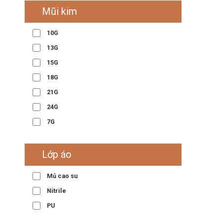
Mũi kim
10G
13G
15G
18G
21G
24G
7G
Lớp áo
Mủ cao su
Nitrile
PU