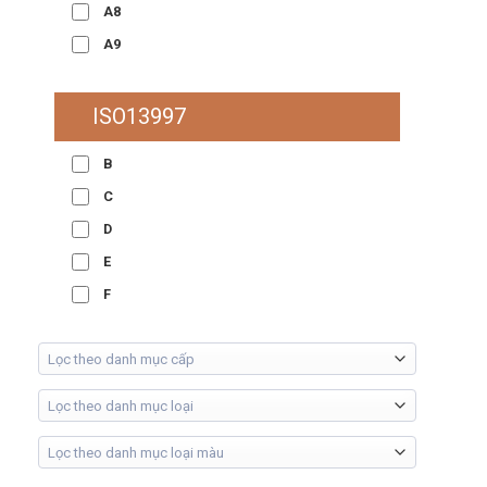
A8
A9
ISO13997
B
C
D
E
F