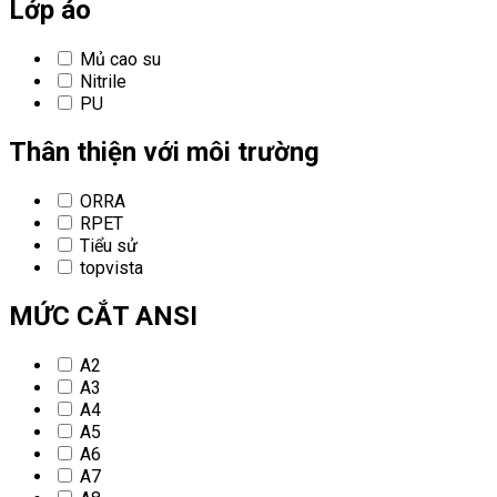
Lớp áo
Mủ cao su
Nitrile
PU
Thân thiện với môi trường
ORRA
RPET
Tiểu sử
topvista
MỨC CẮT ANSI
A2
A3
A4
A5
A6
A7