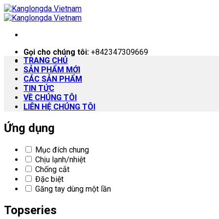
Skip
to
content
Gọi cho chúng tôi:
+842347309669
TRANG CHỦ
SẢN PHẨM MỚI
CÁC SẢN PHẨM
TIN TỨC
VỀ CHÚNG TÔI
LIÊN HỆ CHÚNG TÔI
Ứng dụng
Mục đích chung
Chịu lạnh/nhiệt
Chống cắt
Đặc biệt
Găng tay dùng một lần
Topseries