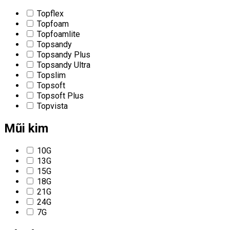
Topflex
Topfoam
Topfoamlite
Topsandy
Topsandy Plus
Topsandy Ultra
Topslim
Topsoft
Topsoft Plus
Topvista
Mũi kim
10G
13G
15G
18G
21G
24G
7G