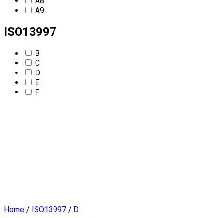
A8
A9
ISO13997
B
C
D
E
F
Home
/
ISO13997
/
D