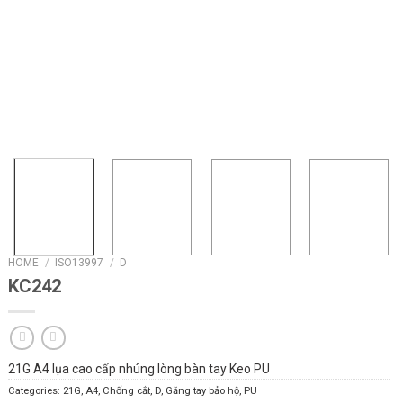
HOME
/
ISO13997
/
D
KC242
21G A4 lụa cao cấp nhúng lòng bàn tay Keo PU
Categories:
21G
,
A4
,
Chống cắt
,
D
,
Găng tay bảo hộ
,
PU