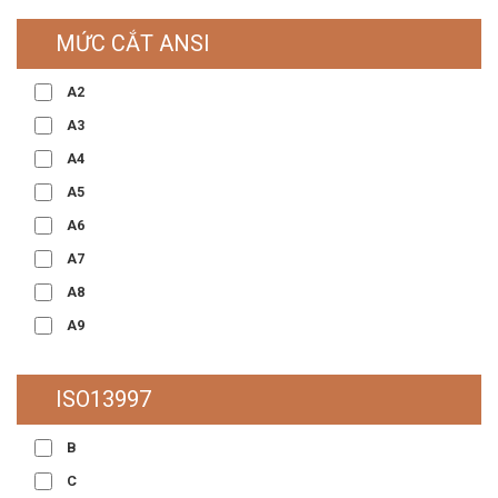
MỨC CẮT ANSI
A2
A3
A4
A5
A6
A7
A8
A9
ISO13997
B
C