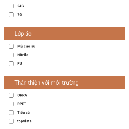
24G
7G
Lớp áo
Mủ cao su
Nitrile
PU
Thân thiện với môi trường
ORRA
RPET
Tiểu sử
topvista