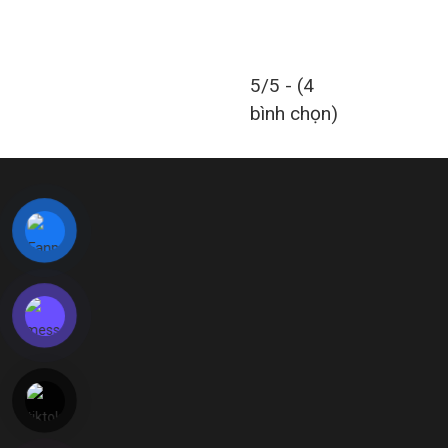
5/5 - (4
bình chọn)
LIÊN HỆ VỚI CHÚNG TÔI
Địa Chỉ:
Lô CN 05, Khu Công nghiệp Phong Điền – Viglace