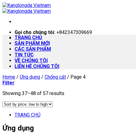
Skip
to
content
Gọi cho chúng tôi:
+842347309669
TRANG CHỦ
SẢN PHẨM MỚI
CÁC SẢN PHẨM
TIN TỨC
VỀ CHÚNG TÔI
LIÊN HỆ CHÚNG TÔI
Home
/
Ứng dụng
/
Chống cắt
/
Page 4
Filter
Showing 37–48 of 57 results
TRANG CHỦ
Ứng dụng