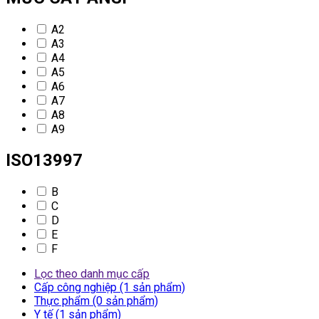
A2
A3
A4
A5
A6
A7
A8
A9
ISO13997
B
C
D
E
F
Lọc theo danh mục cấp
Cấp công nghiệp (1 sản phẩm)
Thực phẩm (0 sản phẩm)
Y tế (1 sản phẩm)