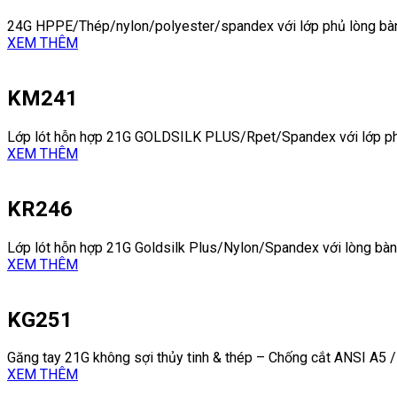
24G HPPE/Thép/nylon/polyester/spandex với lớp phủ lòng bàn
XEM THÊM
KM241
Lớp lót hỗn hợp 21G GOLDSILK PLUS/Rpet/Spandex với lớp p
XEM THÊM
KR246
Lớp lót hỗn hợp 21G Goldsilk Plus/Nylon/Spandex với lòng bàn
XEM THÊM
KG251
Găng tay 21G không sợi thủy tinh & thép – Chống cắt ANSI A5 / 
XEM THÊM