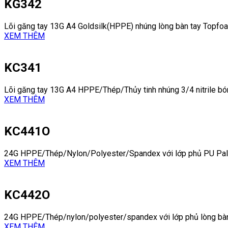
KG342
Lõi găng tay 13G A4 Goldsilk(HPPE) nhúng lòng bàn tay Topfoa
XEM THÊM
KC341
Lõi găng tay 13G A4 HPPE/Thép/Thủy tinh nhúng 3/4 nitrile bóng
XEM THÊM
KC441O
24G HPPE/Thép/Nylon/Polyester/Spandex với lớp phủ PU Pa
XEM THÊM
KC442O
24G HPPE/Thép/nylon/polyester/spandex với lớp phủ lòng bàn
XEM THÊM