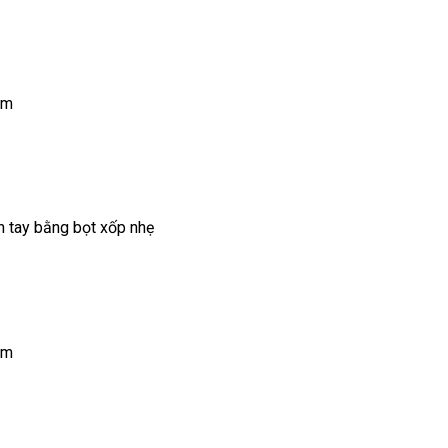
lm
 tay bằng bọt xốp nhẹ
lm