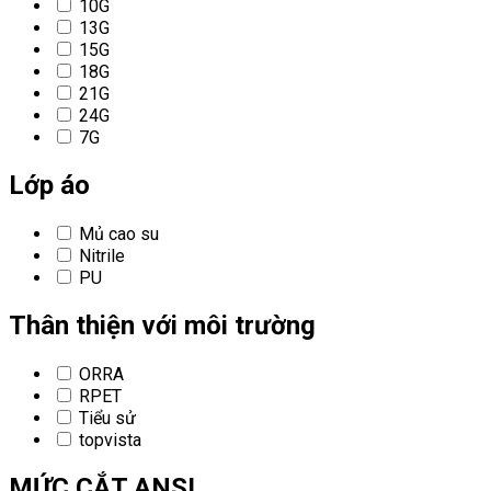
10G
13G
15G
18G
21G
24G
7G
Lớp áo
Mủ cao su
Nitrile
PU
Thân thiện với môi trường
ORRA
RPET
Tiểu sử
topvista
MỨC CẮT ANSI