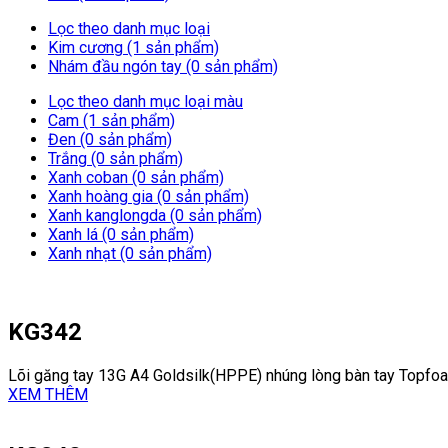
Lọc theo danh mục loại
Kim cương (1 sản phẩm)
Nhám đầu ngón tay (0 sản phẩm)
Lọc theo danh mục loại màu
Cam (1 sản phẩm)
Đen (0 sản phẩm)
Trắng (0 sản phẩm)
Xanh coban (0 sản phẩm)
Xanh hoàng gia (0 sản phẩm)
Xanh kanglongda (0 sản phẩm)
Xanh lá (0 sản phẩm)
Xanh nhạt (0 sản phẩm)
KG342
Lõi găng tay 13G A4 Goldsilk(HPPE) nhúng lòng bàn tay Topfoa
XEM THÊM