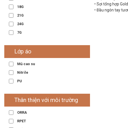
• Sợi tổng hợp Gol
18G
• Đầu ngón tay tươ
21G
24G
7G
Lớp áo
Mủ cao su
Nitrile
PU
Thân thiện với môi trường
ORRA
RPET