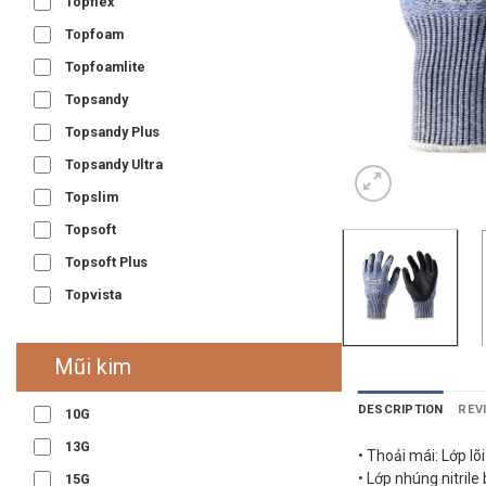
Topflex
Topfoam
Topfoamlite
Topsandy
Topsandy Plus
Topsandy Ultra
Topslim
Topsoft
Topsoft Plus
Topvista
Mũi kim
DESCRIPTION
REV
10G
13G
• Thoải mái: Lớp lõ
• Lớp nhúng nitril
15G