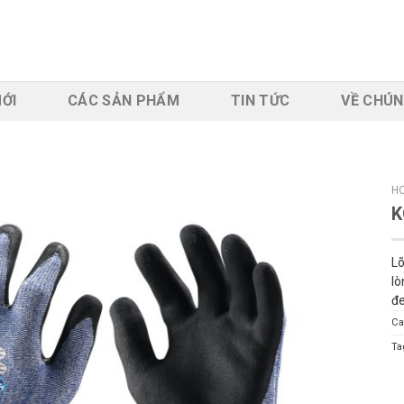
ỚI
CÁC SẢN PHẨM
TIN TỨC
VỀ CHÚN
H
K
Lõ
lò
đ
Ca
Ta