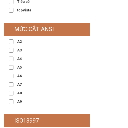
Tiểu sử
topvista
MỨC CẮT ANSI
A2
A3
A4
A5
A6
A7
A8
A9
ISO13997