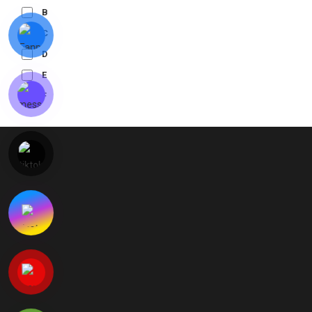
B
C
D
E
F