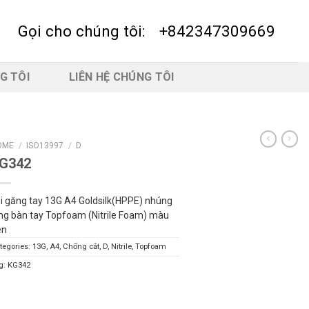
Gọi cho chúng tôi:
+842347309669
G TÔI
LIÊN HỆ CHÚNG TÔI
OME
/
ISO13997
/
D
G342
i găng tay 13G A4 Goldsilk(HPPE) nhúng
ng bàn tay Topfoam (Nitrile Foam) màu
en
tegories:
13G
,
A4
,
Chống cắt
,
D
,
Nitrile
,
Topfoam
g:
KG342