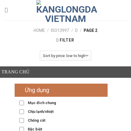
Skip
to
content
HOME
/
ISO13997
/
D
/
PAGE 2
FILTER
TRANG CHỦ
Ứng dụng
Mục đích chung
Chịu lạnh/nhiệt
Chống cắt
Đặc biệt