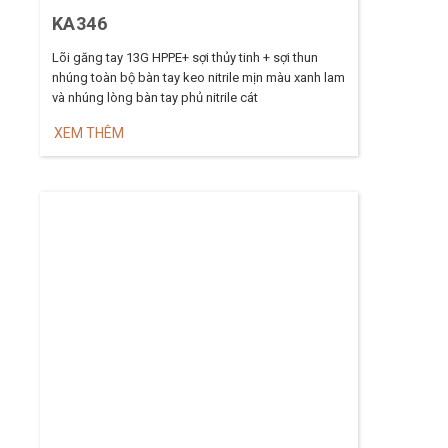
KA346
Lõi găng tay 13G HPPE+ sợi thủy tinh + sợi thun
nhúng toàn bộ bàn tay keo nitrile mịn màu xanh lam
và nhúng lòng bàn tay phủ nitrile cát
XEM THÊM