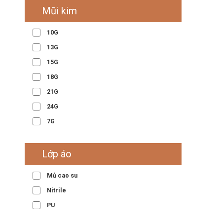
Mũi kim
10G
13G
15G
18G
21G
24G
7G
Lớp áo
Mủ cao su
Nitrile
PU