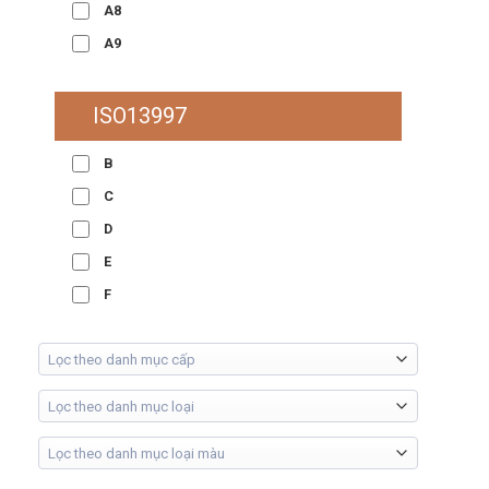
A8
A9
ISO13997
B
C
D
E
F