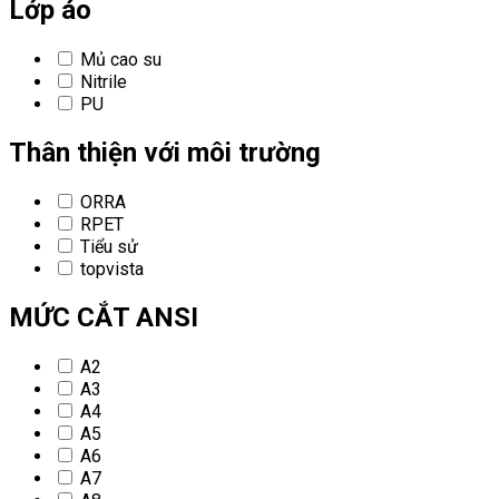
Lớp áo
Mủ cao su
Nitrile
PU
Thân thiện với môi trường
ORRA
RPET
Tiểu sử
topvista
MỨC CẮT ANSI
A2
A3
A4
A5
A6
A7