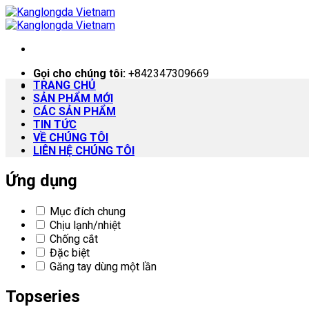
Skip
to
content
Gọi cho chúng tôi:
+842347309669
TRANG CHỦ
SẢN PHẨM MỚI
CÁC SẢN PHẨM
TIN TỨC
VỀ CHÚNG TÔI
LIÊN HỆ CHÚNG TÔI
Ứng dụng
Mục đích chung
Chịu lạnh/nhiệt
Chống cắt
Đặc biệt
Găng tay dùng một lần
Topseries