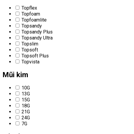
Topflex
Topfoam
Topfoamlite
Topsandy
Topsandy Plus
Topsandy Ultra
Topslim
Topsoft
Topsoft Plus
Topvista
Mũi kim
10G
13G
15G
18G
21G
24G
7G