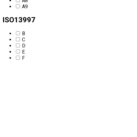
A8
A9
ISO13997
B
C
D
E
F