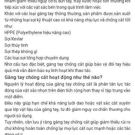
nhằm giảm thiểu nguy cơ bị đứt tay, trầy xước hoặc tổn thương khi
tiếp xúc với các vật sắc bén trong quá trình làm việc.
Khác với các loại găng tay thông thường, sản phẩm được sản xuất
từ những loại sợi kỹ thuật cao có khả năng chịu lực và chống cắt tốt
như:
HPPE (Polyethylene hiệu năng cao)
Sợi Kevlar
Sợi thủy tinh
Sợi thép không gỉ
Các loại sợi tổng hợp chuyên dụng
Nhờ cấu tạo đặc biệt, găng tay chống cắt giúp bảo vệ đôi tay hiệu
quả mà vẫn đảm bảo sự linh hoạt khi thao tác.
Găng tay chống cắt hoạt động như thế nào?
Nguyên lý hoạt động của găng tay chống cắt là phân tán lực tác
động của vật sắc nhọn trên diện tích rộng hơn thay vì tập trung vào
một điểm.
Điều này giúp hạn chế khả năng lưỡi dao hoặc vật sắc cắt xuyên
qua lớp vật liệu của găng tay, từ đó giảm nguy cơ chấn thương cho
người sử dụng.
Tuy nhiên, cần lưu ý rằng găng tay chống cắt giúp giảm thiểu rủi ro
chứ không hoàn toàn chống lại mọi lực cắt cực mạnh hoặc các tác
động cố ý.