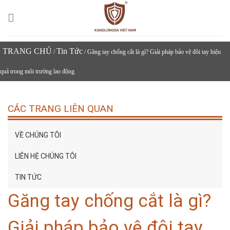
Skip
to
content
TRANG CHỦ
Tin Tức
/
/ Găng tay chống cắt là gì? Giải pháp bảo vệ đôi tay hiệu
quả trong môi trường lao động
CÁC TRANG LIÊN QUAN
VỀ CHÚNG TÔI
LIÊN HỆ CHÚNG TÔI
TIN TỨC
Găng tay chống cắt là gì?
Giải pháp bảo vệ đôi tay