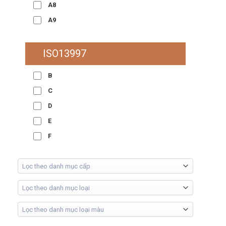
A8
A9
ISO13997
B
C
D
E
F