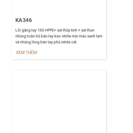
KA346
Lõi găng tay 13G HPPE+ sợi thủy tinh + sợi thun
nhúng toàn bộ bàn tay keo nitrile mịn màu xanh lam
và nhúng lòng bàn tay phủ nitrile cát
XEM THÊM