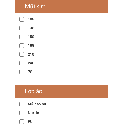
Mũi kim
10G
13G
15G
18G
21G
24G
7G
Lớp áo
Mủ cao su
Nitrile
PU