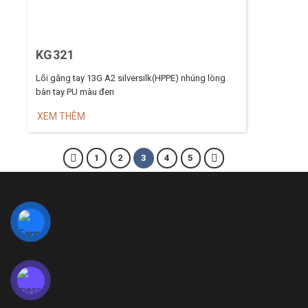
KG321
Lõi găng tay 13G A2 silversilk(HPPE) nhúng lòng
bàn tay PU màu đen
XEM THÊM
1
2
3
4
5