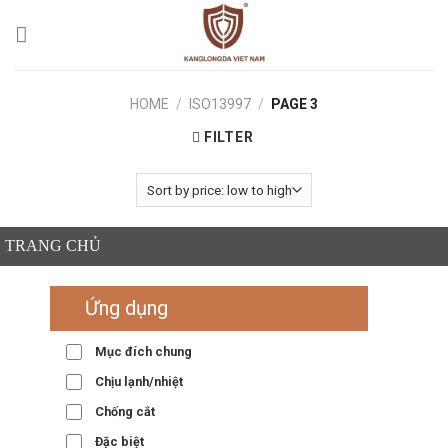
Skip
to
content
HOME
/
ISO13997
/
PAGE 3
FILTER
TRANG CHỦ
Ứng dụng
Mục đích chung
Chịu lạnh/nhiệt
Chống cắt
Đặc biệt