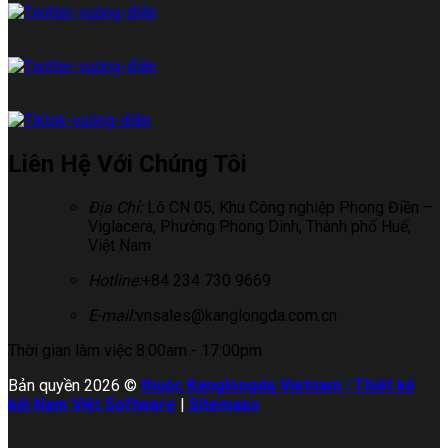
Liên Hệ Với Chúng Tôi
Địa Chỉ:
Lô CN 05, Khu Công nghiệp Phong Điền –
Viglacera, Phường Phong Dinh, Thành phố Huế,
Việt Nam
Hotline:
+84 234 730 9669
E-mail:
vnsales@kanglongda.com.cn
Thời gian làm việc 8:00am - 17:00pm
Bản quyền 2026 ©
thuộc Kanglongda Vietnam | Thiết kế
bởi Nam Việt Software
|
Sitemaps